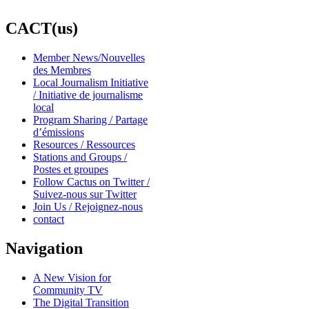
CACT(us)
Member News/Nouvelles
des Membres
Local Journalism Initiative
/ Initiative de journalisme
local
Program Sharing / Partage
d’émissions
Resources / Ressources
Stations and Groups /
Postes et groupes
Follow Cactus on Twitter /
Suivez-nous sur Twitter
Join Us / Rejoignez-nous
contact
Navigation
A New Vision for
Community TV
The Digital Transition