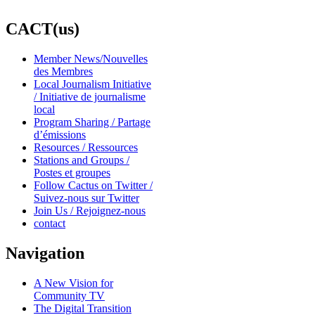
CACT(us)
Member News/Nouvelles
des Membres
Local Journalism Initiative
/ Initiative de journalisme
local
Program Sharing / Partage
d’émissions
Resources / Ressources
Stations and Groups /
Postes et groupes
Follow Cactus on Twitter /
Suivez-nous sur Twitter
Join Us / Rejoignez-nous
contact
Navigation
A New Vision for
Community TV
The Digital Transition