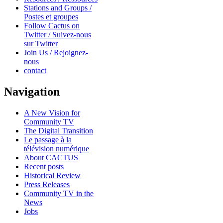
Stations and Groups /
Postes et groupes
Follow Cactus on
Twitter / Suivez-nous
sur Twitter
Join Us / Rejoignez-
nous
contact
Navigation
A New Vision for
Community TV
The Digital Transition
Le passage à la
télévision numérique
About CACTUS
Recent posts
Historical Review
Press Releases
Community TV in the
News
Jobs