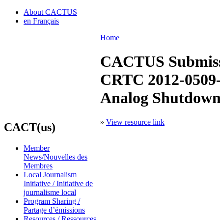
About CACTUS
en Français
Home
CACTUS Submiss
CRTC 2012-0509
Analog Shutdown
»
View resource link
CACT(us)
Member
News/Nouvelles des
Membres
Local Journalism
Initiative / Initiative de
journalisme local
Program Sharing /
Partage d’émissions
Resources / Ressources